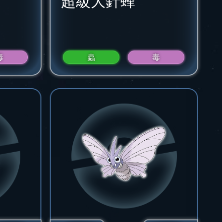
超級大針蜂
毒
蟲
毒