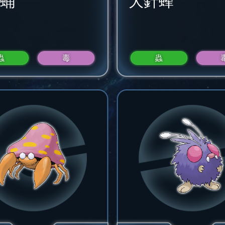
蛹
大針蜂
蟲
毒
蟲