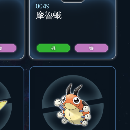
0049
摩魯蛾
毒
蟲
毒