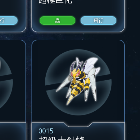
行
蟲
飛行
0015