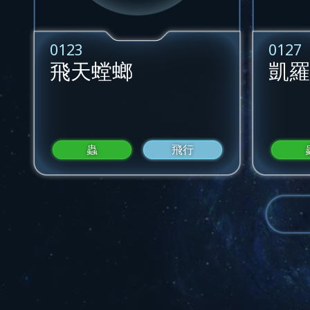
0123
0127
飛天螳螂
凱羅
蟲
飛行