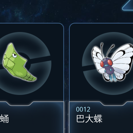
0012
蛹
巴大蝶