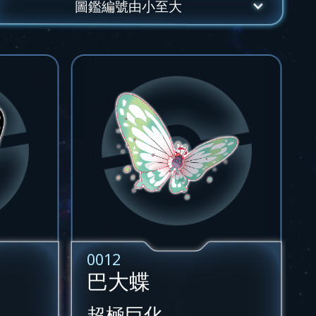
圖鑑編號由小至大
0012
巴大蝶
超極巨化