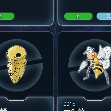
蟲
蟲
飛
0015