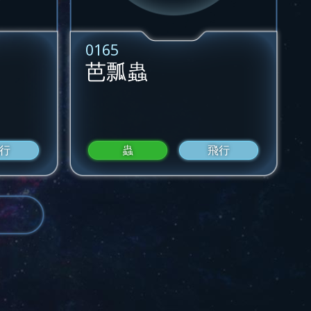
0165
芭瓢蟲
行
蟲
飛行