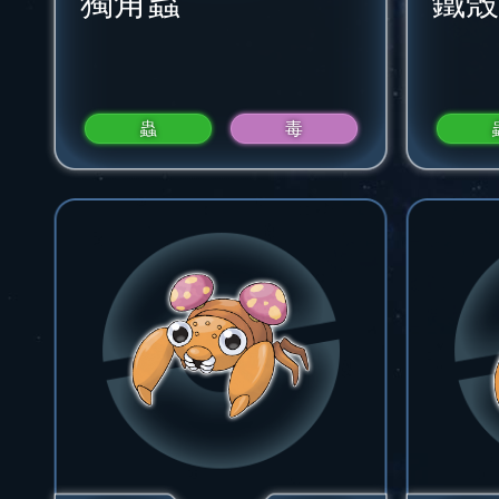
獨角蟲
鐵殼
蟲
毒