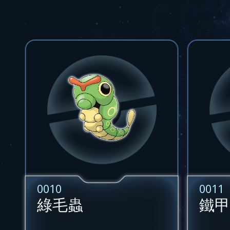
0010
0011
綠毛蟲
鐵甲