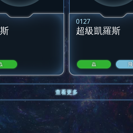
0127
斯
超級凱羅斯
蟲
蟲
飛
查看更多