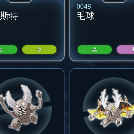
0048
斯特
毛球
蟲
草
蟲