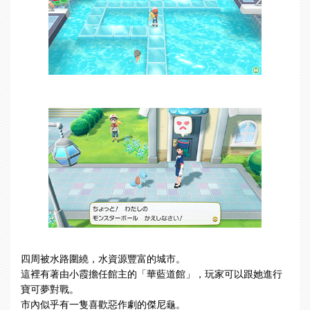
四周被水路圍繞，水資源豐富的城市。
這裡有著由小霞擔任館主的「華藍道館」，玩家可以跟她進行
寶可夢對戰。
市內似乎有一隻喜歡惡作劇的傑尼龜。