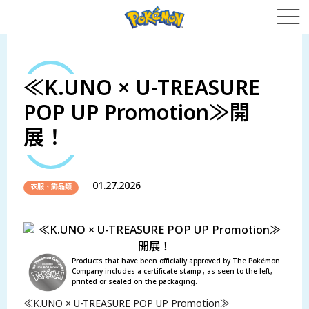
≪K.UNO × U-TREASURE
POP UP Promotion≫開
展！
01.27.2026
衣服、飾品類
Products that have been officially approved by The Pokémon
Company includes a certificate stamp , as seen to the left,
printed or sealed on the packaging.
≪K.UNO × U-TREASURE POP UP Promotion≫