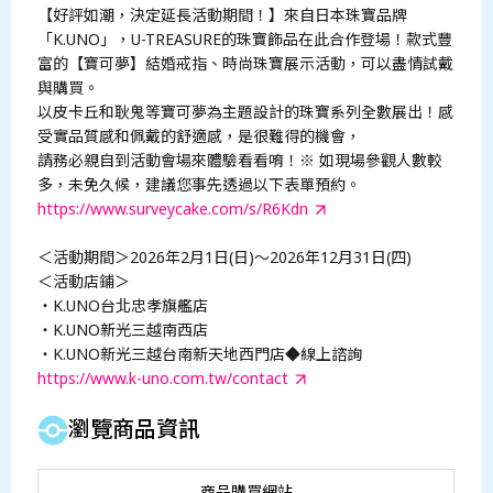
【好評如潮，決定延長活動期間！】來自日本珠寶品牌
「K.UNO」，U-TREASURE的珠寶飾品在此合作登場！款式豐
富的【寶可夢】結婚戒指、時尚珠寶展示活動，可以盡情試戴
與購買。
以皮卡丘和耿鬼等寶可夢為主題設計的珠寶系列全數展出！感
受實品質感和佩戴的舒適感，是很難得的機會，
請務必親自到活動會場來體驗看看唷！※ 如現場參觀人數較
多，未免久候，建議您事先透過以下表單預約。
https://www.surveycake.com/s/R6Kdn
＜活動期間＞2026年2月1日(日)～2026年12月31日(四)
＜活動店鋪＞
・K.UNO台北忠孝旗艦店
・K.UNO新光三越南西店
・K.UNO新光三越台南新天地西門店◆線上諮詢
https://www.k-uno.com.tw/contact
瀏覽商品資訊
商品購買網站