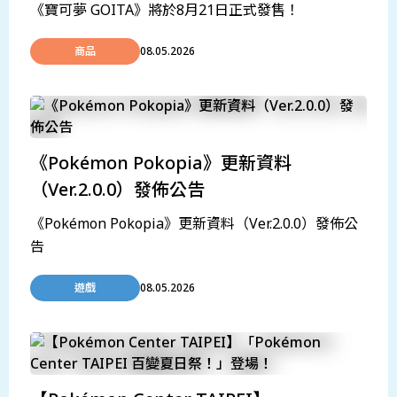
《寶可夢 GOITA》將於8月21日正式發售！
商品
08.05.2026
《Pokémon Pokopia》更新資料
（Ver.2.0.0）發佈公告
《Pokémon Pokopia》更新資料（Ver.2.0.0）發佈公
告
遊戲
08.05.2026