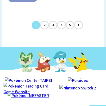
1
2
3
4
5