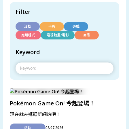
Filter
活動
卡牌
遊戲
應用程式
電視動畫/電影
商品
Keyword
Pokémon Game On! 今起登場！
現在就去逛逛新網站吧！
活動
08.07.2026