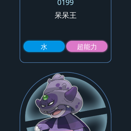
0199
呆呆王
水
超能力