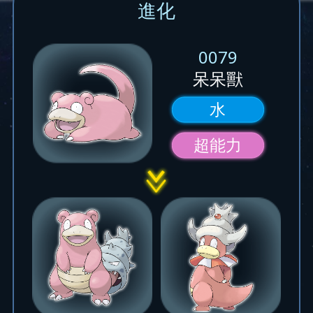
進化
0079
呆呆獸
水
超能力