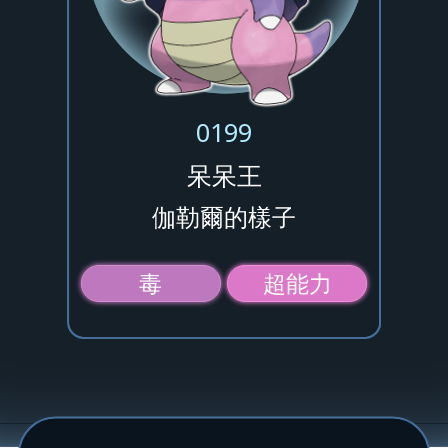
0199
呆呆王
伽勒爾的樣子
毒
超能力