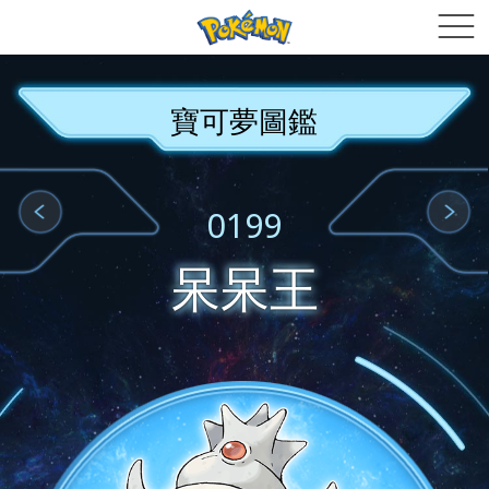
寶可夢圖鑑
0199
呆呆王