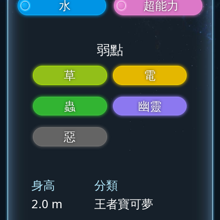
水
超能力
弱點
草
電
蟲
幽靈
惡
身高
分類
2.0 m
王者寶可夢