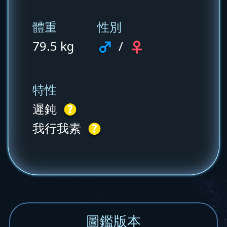
體重
性別
79.5 kg
/
特性
遲鈍
我行我素
圖鑑版本