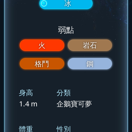
冰
弱點
火
岩石
格鬥
鋼
身高
分類
1.4 m
企鵝寶可夢
體重
性別