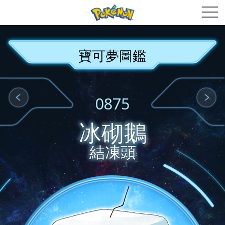
寶可夢圖鑑
0875
冰砌鵝
結凍頭