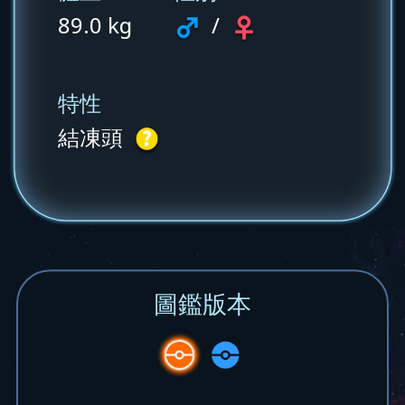
89.0 kg
/
特性
結凍頭
圖鑑版本