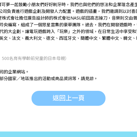
要和寶可夢一起鼓勵小朋友們好好刷牙時，我們也與他們的想法和企業理念
寶可夢公司負責進行遊戲企劃及開發人力配置。遊戲的插畫，我們邀請到以討
任天堂株式會社擔任廣告設計師的株式會社NASU前田高志操刀，音樂則交由
玲央編寫，組成了一個眾星雲集的豪華團隊。過去，我們在開發遊戲時，
代的大企劃。讓電玩遊戲跨入「玩樂」之外的領域，在日常生活中享受和
、英文、法文、義大利文、德文、西班牙文、簡體中文、​繁體中文、韓文、
500名育有學齡前兒童的日本母親）
公司的企業網站。
部分國家／地區推出的活動或商品資訊等，請見諒。
返回上一頁