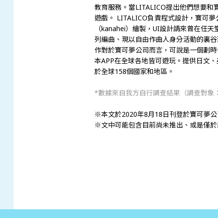
教育服務。當LITALICO提出他們想
遊戲。 LITALICO負責程式設計，
（kanahei）繪製，UI設計請來曾在
列編曲、現以自由作曲人身分活動的裏谷
作對於寶可夢公司而言，可說是一個劃時
本APP在全球各地皆可遊玩。提供日文
於全球158個國家和地區。
*數據來自我方自行調查結果（調查對象：
※本文於2020年8月18日刊登於寶可夢
※文中可能包含目前尚未推出、或是僅於