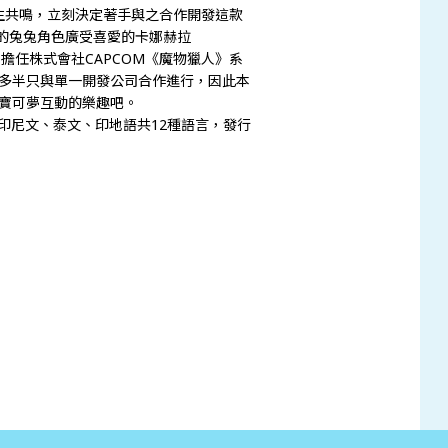
產生共鳴，立刻決定著手與之合作開發這款
喜的兔兔角色廣受喜愛的卡娜赫拉
曾擔任株式會社CAPCOM《魔物獵人》系
多半只與單一開發公司合作進行，因此本
寶可夢互動的樂趣吧。
印尼文、泰文、印地語共12種語言，發行