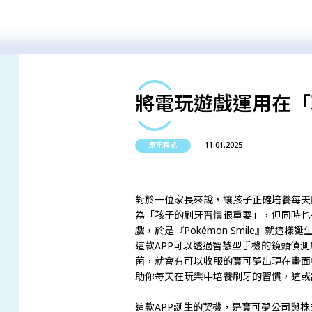
將電玩遊戲運用在「
11.01.2025
應用程式
對於一位家長來說，讓孩子正確培養每天
為「孩子的刷牙習慣很重要」，但同時也
戲，於是『Pokémon Smile』就這樣誕
這款APP可以透過智慧型手機的鏡頭偵
菌，就會有可以收服的寶可夢出現在畫面中。
助你每天在玩樂中培養刷牙的習慣，這或許可
這款APP誕生的契機，是寶可夢公司與株式