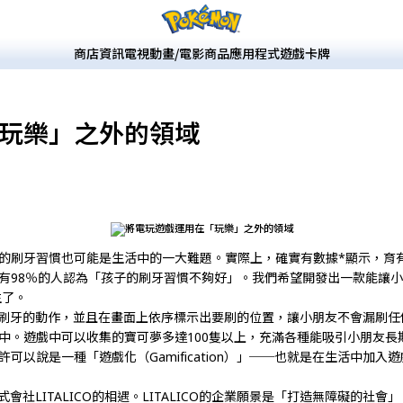
商店
資訊
電視動畫/電影
商品
應用程式
遊戲
卡牌
玩樂」之外的領域
的刷牙習慣也可能是生活中的一大難題。實際上，確實有數據*顯示，育有學
有98％的人認為「孩子的刷牙習慣不夠好」。我們希望開發出一款能讓小
生了。
測刷牙的動作，並且在畫面上依序標示出要刷的位置，讓小朋友不會漏刷
遊戲中可以收集的寶可夢多達100隻以上，充滿各種能吸引小朋友長期遊玩的
以說是一種「遊戲化（Gamification）」──也就是在生活中加入
會社LITALICO的相遇。LITALICO的企業願景是「打造無障礙的社