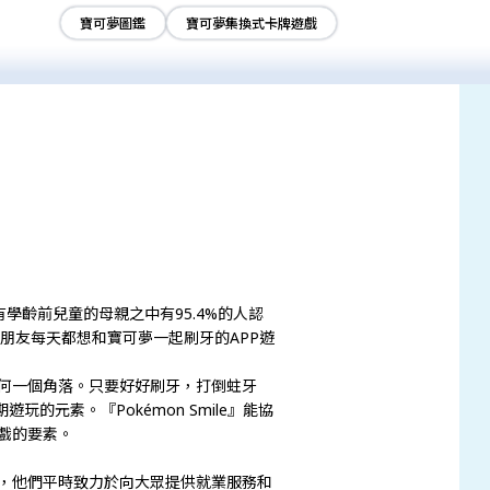
寶可夢圖鑑
寶可夢集換式卡牌遊戲
齡前兒童的母親之中有95.4%的人認
朋友每天都想和寶可夢一起刷牙的APP遊
任何一個角落。只要好好刷牙，打倒蛀牙
元素。『Pokémon Smile』能協
遊戲的要素。
會」，他們平時致力於向大眾提供就業服務和